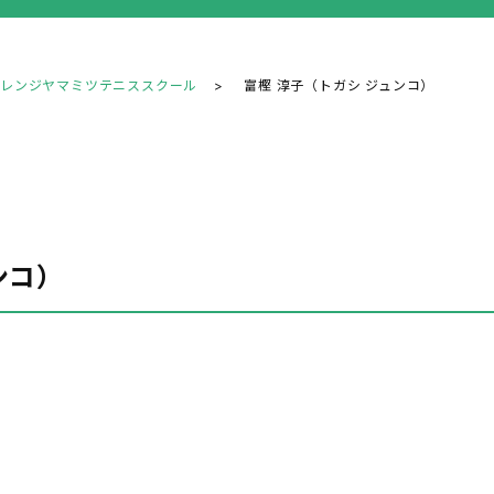
ツレンジヤマミツテニススクール
富樫 淳子（トガシ ジュンコ）
ンコ）