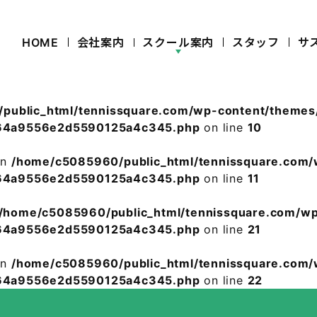
HOME
会社案内
スクール案内
スタッフ
サ
public_html/tennissquare.com/wp-content/theme
0464a9556e2d5590125a4c345.php
on line
10
in
/home/c5085960/public_html/tennissquare.com
0464a9556e2d5590125a4c345.php
on line
11
/home/c5085960/public_html/tennissquare.com/w
0464a9556e2d5590125a4c345.php
on line
21
in
/home/c5085960/public_html/tennissquare.com
0464a9556e2d5590125a4c345.php
on line
22