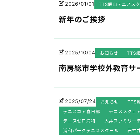
2026/01/01
TTS館山テニスス
新年のご挨拶
2025/10/04
お知らせ
TTS
南房総市学校外教育サ
2025/07/24
お知らせ
TT
テニスコア春日部
テニススクェ
テニスゼロ浦和
大井ファミリー
浦和パークテニススクール
石神