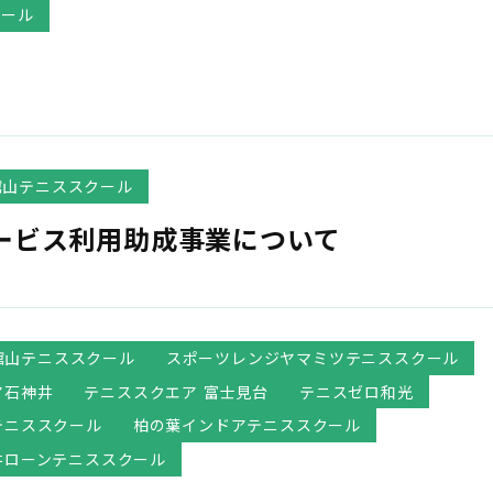
クール
館山テニススクール
ービス利用助成事業について
S館山テニススクール
スポーツレンジヤマミツテニススクール
ア石神井
テニススクエア 富士見台
テニスゼロ和光
テニススクール
柏の葉インドアテニススクール
井ローンテニススクール