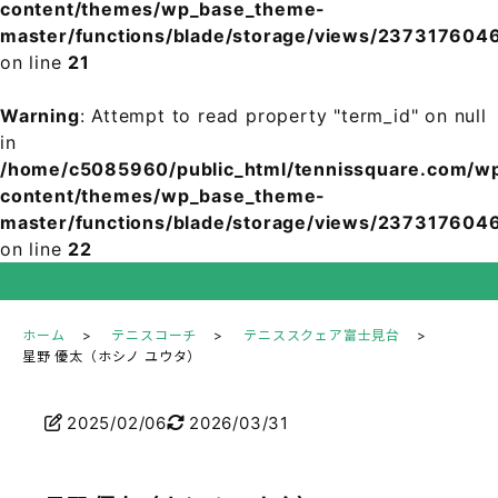
content/themes/wp_base_theme-
master/functions/blade/storage/views/2373176
on line
21
Warning
: Attempt to read property "term_id" on null
in
/home/c5085960/public_html/tennissquare.com/w
content/themes/wp_base_theme-
master/functions/blade/storage/views/2373176
on line
22
ホーム
テニスコーチ
テニススクェア富士見台
星野 優太（ホシノ ユウタ）
2025/02/06
2026/03/31