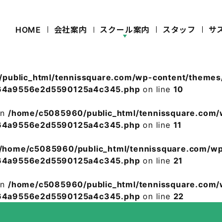
HOME
会社案内
スクール案内
スタッフ
サ
public_html/tennissquare.com/wp-content/theme
0464a9556e2d5590125a4c345.php
on line
10
in
/home/c5085960/public_html/tennissquare.com
0464a9556e2d5590125a4c345.php
on line
11
/home/c5085960/public_html/tennissquare.com/w
0464a9556e2d5590125a4c345.php
on line
21
in
/home/c5085960/public_html/tennissquare.com
0464a9556e2d5590125a4c345.php
on line
22