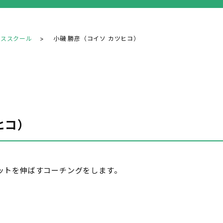
ニススクール
小磯 勝彦（コイソ カツヒコ）
ヒコ）
ットを伸ばすコーチングをします。