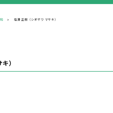
浦和
塩澤 正樹（シオザワ マサキ）
サキ）