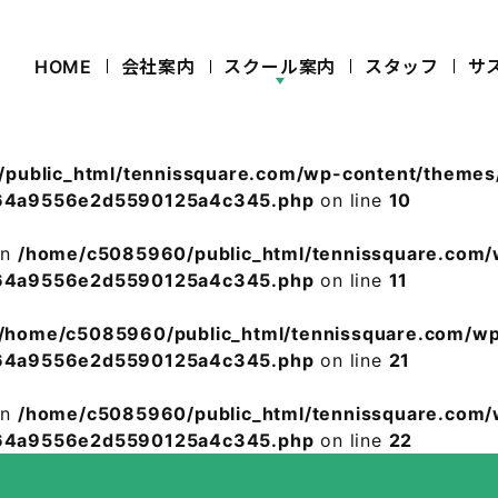
HOME
会社案内
スクール案内
スタッフ
サ
public_html/tennissquare.com/wp-content/theme
0464a9556e2d5590125a4c345.php
on line
10
in
/home/c5085960/public_html/tennissquare.com
0464a9556e2d5590125a4c345.php
on line
11
/home/c5085960/public_html/tennissquare.com/w
0464a9556e2d5590125a4c345.php
on line
21
in
/home/c5085960/public_html/tennissquare.com
0464a9556e2d5590125a4c345.php
on line
22