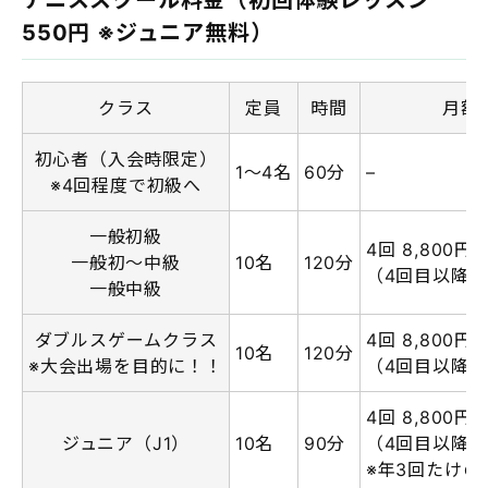
550円 ※ジュニア無料）
クラス
定員
時間
月額
初心者（入会時限定）
1～4名
60分
–
※4回程度で初級へ
一般初級
4回 8,800円
一般初～中級
10名
120分
（4回目以降は2
一般中級
ダブルスゲームクラス
4回 8,800円
10名
120分
※大会出場を目的に！！
（4回目以降は2
4回 8,800円
ジュニア（J1）
10名
90分
（4回目以降は2
※年3回たけ