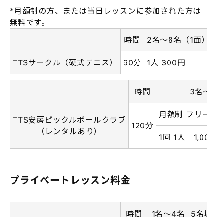
*月額制の方、または当日レッスンに参加された方は
無料です。
時間
2名～8名（1面）
TTSサークル（硬式テニス）
60分
1人 300円
時間
3名～1
月額制 フリー 
TTS安房ピックルボールクラブ
120分
（レンタルあり）
1回 1人 1,00
プライベートレッスン料金
時間
1名～4名
5名以